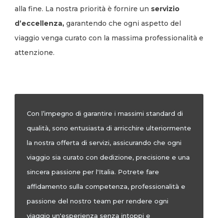
alla fine. La nostra priorità è fornire un
servizio
d’eccellenza,
garantendo che ogni aspetto del
viaggio venga curato con la massima professionalità e
attenzione.
Con l’impegno di garantire i massimi standard di
qualità, sono entusiasta di arricchire ulteriormente
la nostra offerta di servizi, assicurando che ogni
viaggio sia curato con dedizione, precisione e una
sincera passione per l'Italia. Potrete fare
affidamento sulla competenza, professionalità e
passione del nostro team per rendere ogni
viaggio un'esperienza senza intoppi e