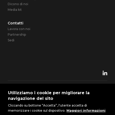
Dicono di noi
Media kit
Contatti
Lavora con noi
Partnership
Sedi
Towns Of Italy Group - TOIT GROUP SPA - P. IVA 01527710881 |
Utilizziamo i cookie per migliorare la
© 2024 Towns Of Italy Group, all rights reserved.
navigazione del sito
Cliccando su bottone “Accetta”, l'utente accetta di
memorizzare i cookie sul dispositivo.
Maggiori informazioni