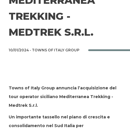
MEDITERRANEA
TREKKING -
MEDTREK S.R.L.
10/01/2024 - TOWNS OF ITALY GROUP
SOBRESCRIBIR
ENLACES
DE
Towns of Italy Group annuncia l’acquisizione del
AYUDA
tour operator siciliano Mediterranea Trekking -
A
Medtrek S.r.l.
LA
Un importante tassello nel piano di crescita e
NAVEGACIÓN
consolidamento nel Sud Italia per