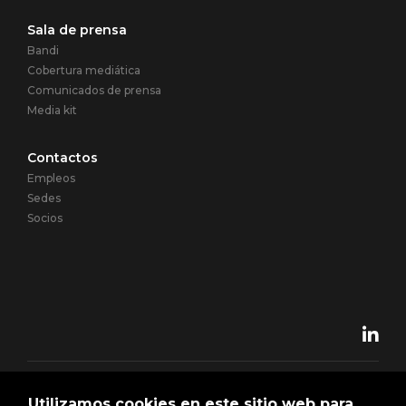
Sala de prensa
Bandi
Cobertura mediática
Comunicados de prensa
Media kit
Contactos
Empleos
Sedes
Socios
Towns Of Italy Group - TOIT GROUP SPA - P. IVA 01527710881 |
Utilizamos cookies en este sitio web para