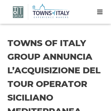
Pasar
INICIO
al
TOWNS OF ITALY
contenido
QUIÉNES SOMOS
principal
GROUP ANNUNCIA
DIVISIONES
SALA DE PRENSA
L’ACQUISIZIONE DEL
CONTACTOS
TOUR OPERATOR
SICILIANO
ES